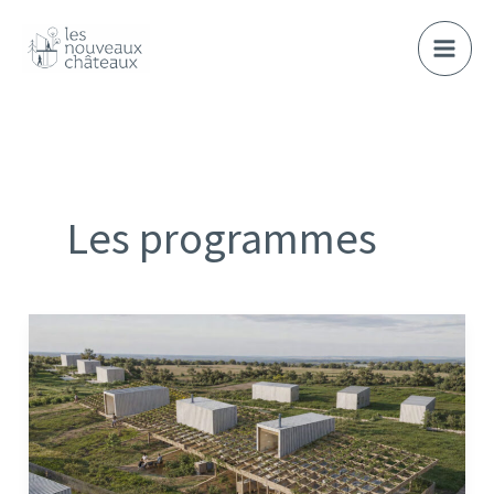
Aller
au
contenu
Les programmes
Les
insolites
de
Queven