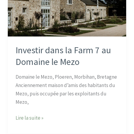
7
au
Domaine
le
Mezo
Investir dans la Farm 7 au
Domaine le Mezo
Domaine le Mezo, Ploeren, Morbihan, Bretagne
Anciennement maison d’amis des habitants du
Mezo, puis occupée par les exploitants du
Mezo,
Lire la suite »