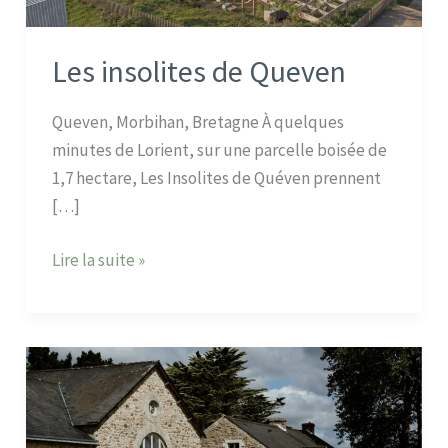
Les insolites de Queven
Queven, Morbihan, Bretagne À quelques
minutes de Lorient, sur une parcelle boisée de
1,7 hectare, Les Insolites de Quéven prennent
[…]
Lire la suite »
Investir
dans
la
Farm